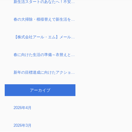
新生活スタートのあなたへ！不安を自信に変える、新しい環境での過ごし方
春の大掃除・模様替えで新生活を気持ちよくスタートしよう！
【株式会社アール・エム】メール設定確認のお願い（有限会社千葉リフォーム様）
春に向けた生活の準備～衣替えと断捨離で心身をリセット～
新年の目標達成に向けたアクションプラン～夢を実現するための第一歩～
アーカイブ
2026年4月
2026年3月