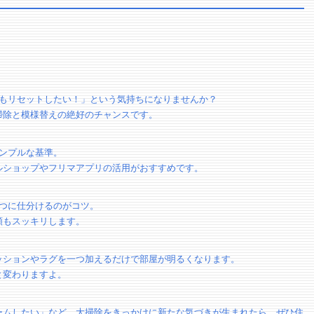
屋もリセットしたい！」という気持ちになりませんか？
掃除と模様替えの絶好のチャンスです。
ンプルな基準。
ルショップやフリマアプリの活用がおすすめです。
3つに仕分けるのがコツ。
類もスッキリします。
ッションやラグを一つ加えるだけで部屋が明るくなります。
と変わりますよ。
ームしたい」など、大掃除をきっかけに新たな気づきが生まれたら、ぜひ住