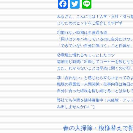
Facebook
Twitter
Line
みなさん、こんにちは！入学・入社・引っ
じむためのヒントをご紹介します(^^)/
①慣れない時期は全員通る道
「周りはテキパキしているのに自分だけつ
「できていない自分に気づく」こと自体が
②環境に慣れるちょっとしたコツ
毎朝同じ時間に出勤してコーヒーを飲むな
また、わからないことは早めに聞くのが◎
③「合わない」と感じたら立ち止まってみ
職場の雰囲気・人間関係・仕事内容は毎日
自分に合った環境を探し続けることは決し
弊社でも仲間を随時募集中！未経験・アッ
み出しませんか(´ω｀)
春の大掃除・模様替えで