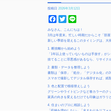
投稿日
2026年3月12日
Facebook
Twitter
Line
みなさん、こんにちは！
3月は年度末。忙しい時期だからこそ「部
新しい季節を迎えるこのタイミングは、大
1. 断捨離から始めよう
「1年以上使っていないものは手放す」がシ
捨てることに罪悪感があるなら、リサイク
2. 書類・データを整理しよう
書類は「保存」「処分」「デジタル化」の
スマホで撮影してデジタル保存すれば、紙
3. 色と配置で模様替えしよう
グリーンやライトピンクなど春カラーのク
家具の向きを変えるだけでも印象はガラリ
4. 住まいのプロに相談しよう
「収納を増やしたい」「水まわりをリフォ