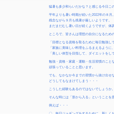
猛暑も多少和らいだかな？と感じる今日こ
平年よりも暑い時期が続いた2022年の８月
残念ながら９月も残暑が厳しいようです。
まだまだむし暑い日が続くようですが、体
ところで、皆さんは理想の自分になるため
「目標となる資格を取るために毎日勉強し
「家族に美味しい料理をふるまえるように
「美しい体型を目指して、ダイエットをし
勉強・資格・家庭・運動・生活習慣のことな
頑張っていることと思います。
でも、なかなか今までの習慣から抜け出せ
どうしてもなまけてしまう・・・
こうした経験もあるのではないでしょうか
そんな時には「形から入る」ということを
例えば・・・
〇 毎日ジョギングをするために、新しく