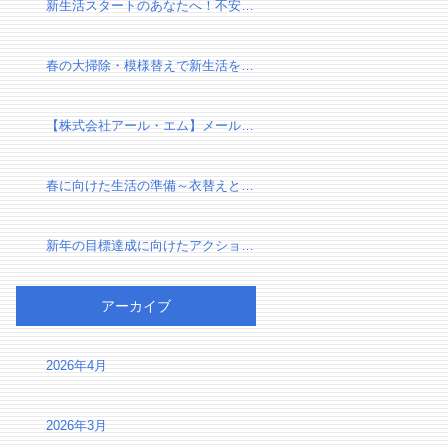
新生活スタートのあなたへ！不安を自信に変える、新しい環境での過ごし方
春の大掃除・模様替えで新生活を気持ちよくスタートしよう！
【株式会社アール・エム】メール設定確認のお願い（有限会社千葉リフォーム様）
春に向けた生活の準備～衣替えと断捨離で心身をリセット～
新年の目標達成に向けたアクションプラン～夢を実現するための第一歩～
アーカイブ
2026年4月
2026年3月