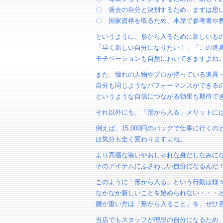
〇 過去の自分と決別するため、まずは思
〇 国家資格を取るため、本屋で参考書や
というように、形から入るために新しいも
「早く新しい自分になりたい！」「この道
モチベーションも自然にわいてきますよね
また、憧れの人物やプロが持っている道具
自分も同じようなパフォーマンスができる
というような自信につながる効果も期待で
それ以外にも、「形から入る」メリットに
例えば、15,000円のバッグで仕事に行くのと
は気分も全く変わりますよね。
より高価な装いやおしゃれな身だしなみに
そのアイテムにふさわしい自分になるんだ
このように「形から入る」という行動は様
なかなか新しいことを始められない・・・
腰が重い方は「形から入ること」を、ぜひ
当店でもスタッフが理想の自分になるため