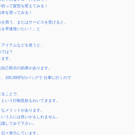
い切って髪型を変えてみる！
教本を買ってみる！
のを買う、またはサービスを受けると、
具を早速使いたい！」と
。
・アイテムなどを使うと、
のでは？
きます。
は自己暗示の効果があります。
、100,000円のバッグで 仕事に行くので
なることで、
！という行動意欲もわいてきます。
々なメリットがあります。
という人には良いかもしれません。
意識してみて下さい。
、日々努力しています。