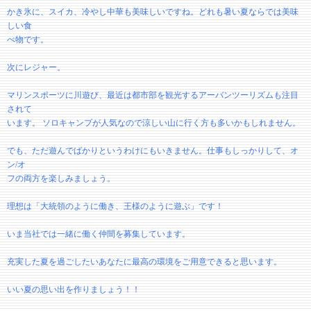
かき氷に、スイカ、冷やし中華も美味しいですね。どれも暑い夏ならでは美味
しい食
べ物です。
次にレジャー。
マリンスポーツに川遊び、最近は都市部を観光するアーバンツーリズムも注目
されて
います。 ソロキャンプが人気なので涼しい山に行く方も多いかもしれません。
でも、ただ遊んでばかりというわけにもいきません。仕事もしっかりして、オ
ン/オ
フの両方を楽しみましょう。
理想は「大統領のように働き、王様のように遊ぶ」です！
いま当社では一緒に働く仲間を募集しています。
充実した夏を過ごしたいあなたに最高の環境をご用意できると思います。
いい夏の思い出を作りましょう！！