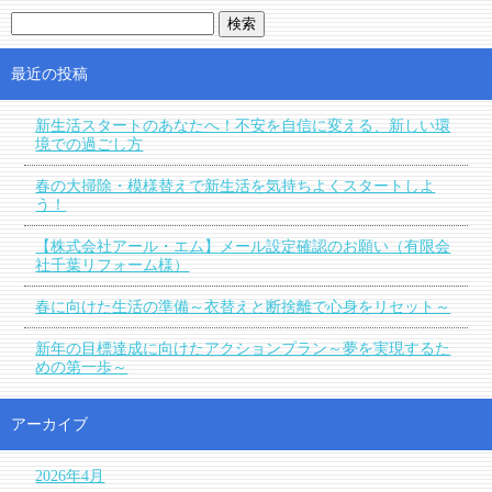
最近の投稿
新生活スタートのあなたへ！不安を自信に変える、新しい環
境での過ごし方
春の大掃除・模様替えで新生活を気持ちよくスタートしよ
う！
【株式会社アール・エム】メール設定確認のお願い（有限会
社千葉リフォーム様）
春に向けた生活の準備～衣替えと断捨離で心身をリセット～
新年の目標達成に向けたアクションプラン～夢を実現するた
めの第一歩～
アーカイブ
2026年4月