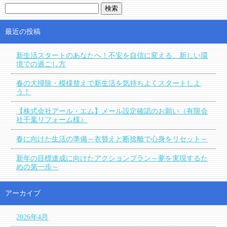
最近の投稿
新生活スタートのあなたへ！不安を自信に変える、新しい環
境での過ごし方
春の大掃除・模様替えで新生活を気持ちよくスタートしよ
う！
【株式会社アール・エム】メール設定確認のお願い（有限会
社千葉リフォーム様）
春に向けた生活の準備～衣替えと断捨離で心身をリセット～
新年の目標達成に向けたアクションプラン～夢を実現するた
めの第一歩～
アーカイブ
2026年4月