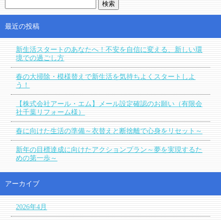
最近の投稿
新生活スタートのあなたへ！不安を自信に変える、新しい環
境での過ごし方
春の大掃除・模様替えで新生活を気持ちよくスタートしよ
う！
【株式会社アール・エム】メール設定確認のお願い（有限会
社千葉リフォーム様）
春に向けた生活の準備～衣替えと断捨離で心身をリセット～
新年の目標達成に向けたアクションプラン～夢を実現するた
めの第一歩～
アーカイブ
2026年4月