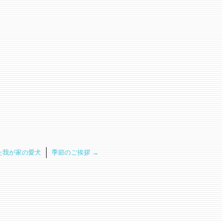
た我が家の愛犬
季節のご挨拶
→