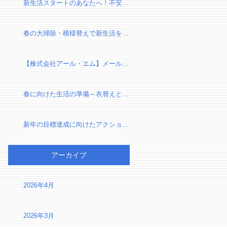
新生活スタートのあなたへ！不安を自信に変える、新しい環境での過ごし方
春の大掃除・模様替えで新生活を気持ちよくスタートしよう！
【株式会社アール・エム】メール設定確認のお願い（有限会社千葉リフォーム様）
春に向けた生活の準備～衣替えと断捨離で心身をリセット～
新年の目標達成に向けたアクションプラン～夢を実現するための第一歩～
アーカイブ
2026年4月
2026年3月