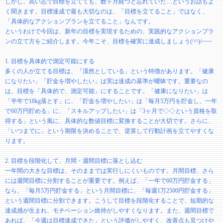
しかし、高い志で目標を立てても、数ヶ月経つと忘れていた…というお話もよ
く聞きます。目標達成で最も大切なのは、「目標を立てること」ではなく、
「具体的なアクションプランを立てること」なんです。
というわけで今回は、新年の目標を実現するための、実践的なアクションプラ
ンの立て方をご紹介します。今年こそ、目標を確実に達成しましょう(^^)/~~~
1. 目標を具体的で測定可能にする
多くの人が立てる目標は、「漠然としている」という特徴があります。「健康
になりたい」「貯金を増やしたい」は実は達成の基準が曖昧です。重要なの
は、目標を「具体的で、測定可能」にすることです。「健康になりたい」は
「半年で18kg落とす」に、「貯金を増やしたい」は「毎月5万円を貯金し、一年
で60万円貯める」に、「スキルアップしたい」は「3ヶ月で◇◇という資格を取
得する」という風に、具体的な数値目標に変換することが大切です。さらに、
「いつまでに」という期限を決めることで、逆算して行動計画を立てやすくな
ります。
2. 目標を段階化して、月間・週間目標に落とし込む
一年間の大きな目標は、そのままでは実行しにくいものです。月間目標、さら
には週間目標に分割することが重要です。例えば、「一年で60万円貯金する」
なら、「毎月5万円貯金する」という月間目標に、「毎週1万2500円貯金する」
という週間目標に分割できます。こうして目標を段階化することで、短期的な
達成感が生まれ、モチベーション維持がしやすくなります。また、週間目標で
あれば、「今週は目標達成できた」という評価がしやすく、改善点も見つけや