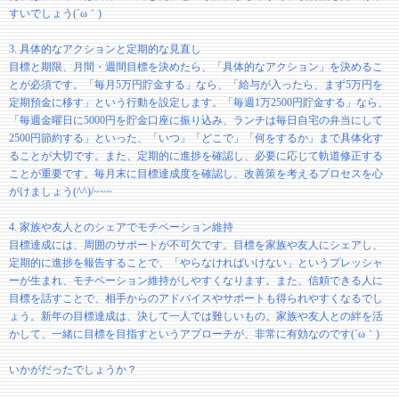
すいでしょう(´ω｀)
3. 具体的なアクションと定期的な見直し
目標と期限、月間・週間目標を決めたら、「具体的なアクション」を決めるこ
とが必須です。「毎月5万円貯金する」なら、「給与が入ったら、まず5万円を
定期預金に移す」という行動を設定します。「毎週1万2500円貯金する」なら、
「毎週金曜日に5000円を貯金口座に振り込み、ランチは毎日自宅の弁当にして
2500円節約する」といった、「いつ」「どこで」「何をするか」まで具体化す
ることが大切です。また、定期的に進捗を確認し、必要に応じて軌道修正する
ことが重要です。毎月末に目標達成度を確認し、改善策を考えるプロセスを心
がけましょう(^^)/~~~
4. 家族や友人とのシェアでモチベーション維持
目標達成には、周囲のサポートが不可欠です。目標を家族や友人にシェアし、
定期的に進捗を報告することで、「やらなければいけない」というプレッシャ
ーが生まれ、モチベーション維持がしやすくなります。また、信頼できる人に
目標を話すことで、相手からのアドバイスやサポートも得られやすくなるでし
ょう。新年の目標達成は、決して一人では難しいもの。家族や友人との絆を活
かして、一緒に目標を目指すというアプローチが、非常に有効なのです(´ω｀)
いかがだったでしょうか？