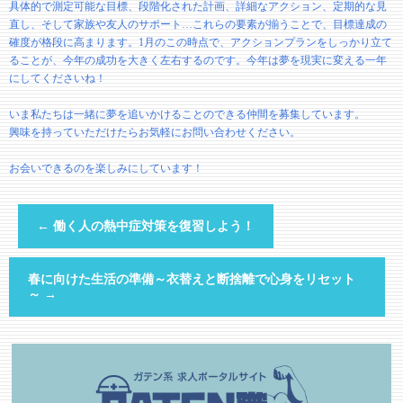
具体的で測定可能な目標、段階化された計画、詳細なアクション、定期的な見
直し、そして家族や友人のサポート…これらの要素が揃うことで、目標達成の
確度が格段に高まります。1月のこの時点で、アクションプランをしっかり立て
ることが、今年の成功を大きく左右するのです。今年は夢を現実に変える一年
にしてくださいね！
いま私たちは一緒に夢を追いかけることのできる仲間を募集しています。
興味を持っていただけたらお気軽にお問い合わせください。
お会いできるのを楽しみにしています！
←
働く人の熱中症対策を復習しよう！
春に向けた生活の準備～衣替えと断捨離で心身をリセット
～
→