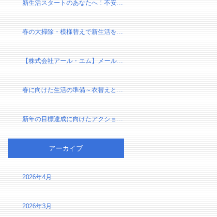
新生活スタートのあなたへ！不安を自信に変える、新しい環境での過ごし方
春の大掃除・模様替えで新生活を気持ちよくスタートしよう！
【株式会社アール・エム】メール設定確認のお願い（有限会社千葉リフォーム様）
春に向けた生活の準備～衣替えと断捨離で心身をリセット～
新年の目標達成に向けたアクションプラン～夢を実現するための第一歩～
アーカイブ
2026年4月
2026年3月