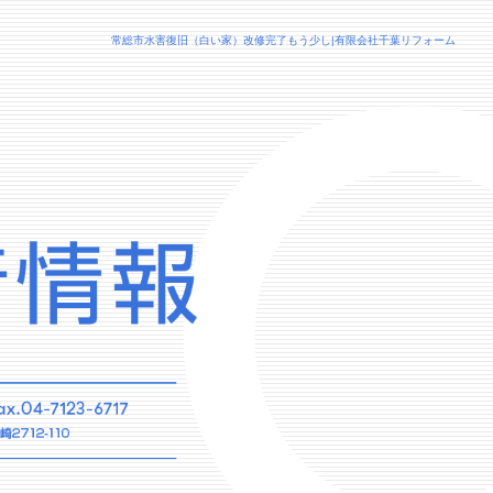
常総市水害復旧（白い家）改修完了もう少し|有限会社千葉リフォーム