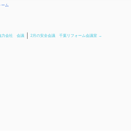
ォーム
）協力会社 会議
2月の安全会議 千葉リフォーム会議室
→