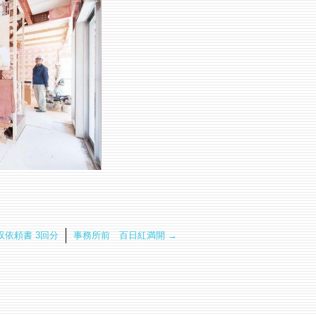
依頼書 3回分
事務所前 百日紅満開
→