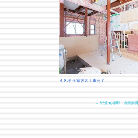
４８坪 全室改装工事完了
←
野倉元雄邸 産廃回収