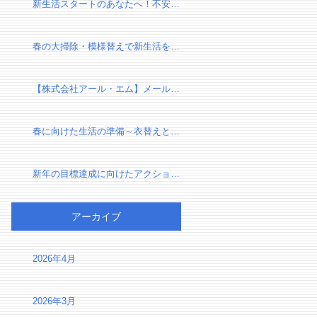
新生活スタートのあなたへ！不安を自信に変える、新しい環境での過ごし方
春の大掃除・模様替えで新生活を気持ちよくスタートしよう！
【株式会社アール・エム】メール設定確認のお願い（有限会社千葉リフォーム様）
春に向けた生活の準備～衣替えと断捨離で心身をリセット～
新年の目標達成に向けたアクションプラン～夢を実現するための第一歩～
アーカイブ
2026年4月
2026年3月