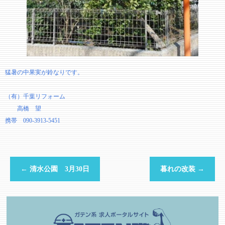
猛暑の中果実が鈴なりです。
（有）千葉リフォーム
高橋 望
携帯 090-3913-5451
←
清水公園 3月30日
暮れの改装
→