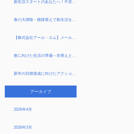
新生活スタートのあなたへ！不安を自信に変える、新しい環境での過ごし方
春の大掃除・模様替えで新生活を気持ちよくスタートしよう！
【株式会社アール・エム】メール設定確認のお願い（有限会社千葉リフォーム様）
春に向けた生活の準備～衣替えと断捨離で心身をリセット～
新年の目標達成に向けたアクションプラン～夢を実現するための第一歩～
アーカイブ
2026年4月
2026年3月