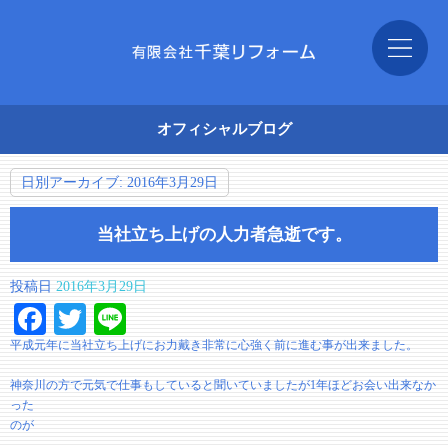
オフィシャルブログ
日別アーカイブ:
2016年3月29日
当社立ち上げの人力者急逝です。
投稿日
2016年3月29日
Facebook
Twitter
Line
平成元年に当社立ち上げにお力戴き非常に心強く前に進む事が出来ました。
神奈川の方で元気で仕事もしていると聞いていましたが1年ほどお会い出来なか
った
のが