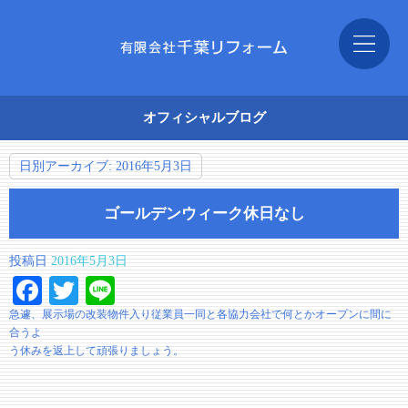
オフィシャルブログ
日別アーカイブ:
2016年5月3日
ゴールデンウィーク休日なし
投稿日
2016年5月3日
Facebook
Twitter
Line
急遽、展示場の改装物件入り従業員一同と各協力会社で何とかオープンに間に
合うよ
う休みを返上して頑張りましょう。