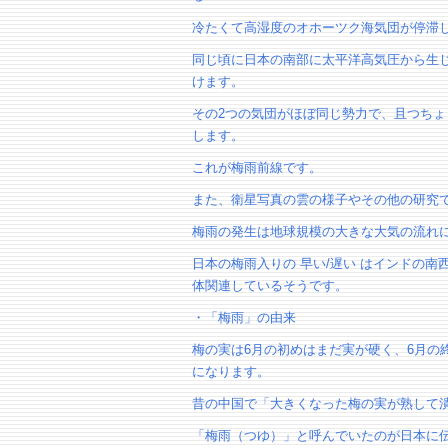
冷たくて高湿度のオホーツク海気団が停滞
同じ頃に日本の南部に太平洋高気圧から生
けます。
その2つの気団がほぼ同じ勢力で、且つち
します。
これが梅雨前線です。
また、衛星写真の雲の様子やその他の研究
梅雨の発生は地球規模の大きな大気の流れ
日本の梅雨入りの 早い/遅い はインドの
体関連しているそうです。
・「梅雨」の由来
梅の実は6月の初めはまだ実が硬く、6月の
になります。
昔の中国で「大きくなった梅の実が熟して
「梅雨（つゆ）」と呼んでいたのが日本に