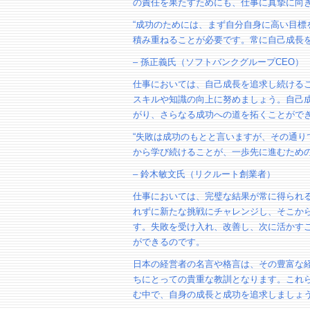
の責任を果たすためにも、仕事に真摯に向
“成功のためには、まず自分自身に高い目標
積み重ねることが必要です。常に自己成長を
– 孫正義氏（ソフトバンクグループCEO）
仕事においては、自己成長を追求し続ける
スキルや知識の向上に努めましょう。自己
がり、さらなる成功への道を拓くことがで
“失敗は成功のもとと言いますが、その通り
から学び続けることが、一歩先に進むための
– 鈴木敏文氏（リクルート創業者）
仕事においては、完璧な結果が常に得られ
れずに新たな挑戦にチャレンジし、そこか
す。失敗を受け入れ、改善し、次に活かす
ができるのです。
日本の経営者の名言や格言は、その豊富な
ちにとっての貴重な教訓となります。これ
む中で、自身の成長と成功を追求しましょ