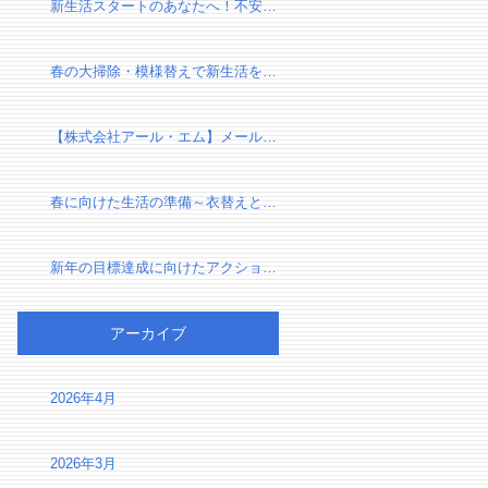
新生活スタートのあなたへ！不安を自信に変える、新しい環境での過ごし方
春の大掃除・模様替えで新生活を気持ちよくスタートしよう！
【株式会社アール・エム】メール設定確認のお願い（有限会社千葉リフォーム様）
春に向けた生活の準備～衣替えと断捨離で心身をリセット～
新年の目標達成に向けたアクションプラン～夢を実現するための第一歩～
アーカイブ
2026年4月
2026年3月