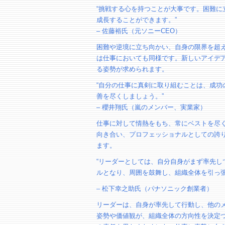
“挑戦する心を持つことが大事です。困難に
成長することができます。”
– 佐藤裕氏（元ソニーCEO）
困難や逆境に立ち向かい、自身の限界を超
は仕事においても同様です。新しいアイデ
る姿勢が求められます。
“自分の仕事に真剣に取り組むことは、成功
善を尽くしましょう。”
– 櫻井翔氏（嵐のメンバー、実業家）
仕事に対して情熱をもち、常にベストを尽
向き合い、プロフェッショナルとしての誇
ます。
“リーダーとしては、自分自身がまず率先し
ルとなり、周囲を鼓舞し、組織全体を引っ張
– 松下幸之助氏（パナソニック創業者）
リーダーは、自身が率先して行動し、他の
姿勢や価値観が、組織全体の方向性を決定