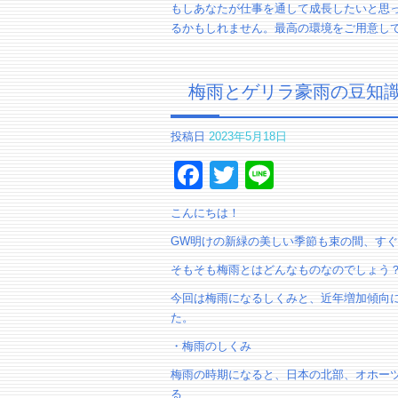
もしあなたが仕事を通して成長したいと思
るかもしれません。最高の環境をご用意し
梅雨とゲリラ豪雨の豆知
投稿日
2023年5月18日
Facebook
Twitter
Line
こんにちは！
GW明けの新緑の美しい季節も束の間、す
そもそも梅雨とはどんなものなのでしょう
今回は梅雨になるしくみと、近年増加傾向
た。
・梅雨のしくみ
梅雨の時期になると、日本の北部、オホー
る