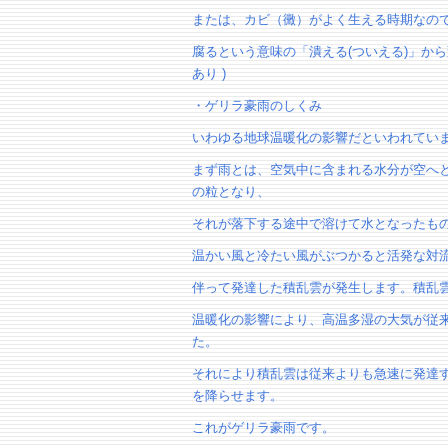
または、カビ（黴）がよく生える時期なの
腐るという意味の「潰える(ついえる)」から
あり )
・ゲリラ豪雨のしくみ
いわゆる地球温暖化の影響だといわれてい
まず雨とは、空気中に含まれる水分が空へ
の粒となり、
それが落下する途中で溶けて水となったも
温かい風と冷たい風がぶつかると活発な対
伴って発達した積乱雲が発生します。積乱
温暖化の影響により、高温多湿の大気が従
た。
それにより積乱雲は従来よりも急速に発達
を降らせます。
これがゲリラ豪雨です。