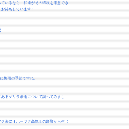
っているなら、私達がその環境を用意でき
てお待ちしています！
識
ぐに梅雨の季節ですね。
？
にあるゲリラ豪雨について調べてみまし
ツク海にオホーツク高気圧の影響から生じ