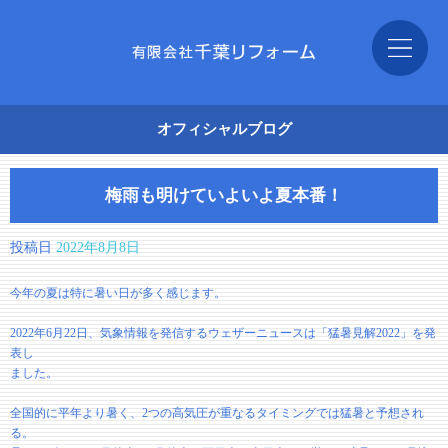
オフィシャルブログ
梅雨も明けていよいよ夏本番！
投稿日
2022年8月8日
今年の夏は特に暑い日が多く感じます。
2022年6月22日、気象情報を発信するウェザーニュースは「猛暑見解2022」を発
表し
ました。
全国的に平年より暑く、2つの高気圧が重なるタイミングでは猛暑と予想され
る。