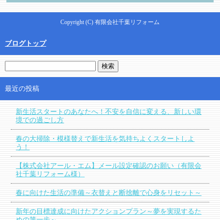
Copyright (C) 有限会社千葉リフォーム
ブログトップ
最近の投稿
新生活スタートのあなたへ！不安を自信に変える、新しい環
境での過ごし方
春の大掃除・模様替えで新生活を気持ちよくスタートしよ
う！
【株式会社アール・エム】メール設定確認のお願い（有限会
社千葉リフォーム様）
春に向けた生活の準備～衣替えと断捨離で心身をリセット～
新年の目標達成に向けたアクションプラン～夢を実現するた
めの第一歩～