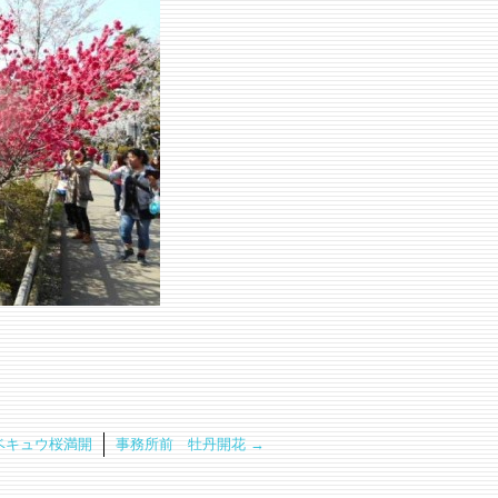
ベキュウ桜満開
事務所前 牡丹開花
→