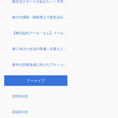
新生活スタートのあなたへ！不安を自信に変える、新しい環境での過ごし方
春の大掃除・模様替えで新生活を気持ちよくスタートしよう！
【株式会社アール・エム】メール設定確認のお願い（有限会社千葉リフォーム様）
春に向けた生活の準備～衣替えと断捨離で心身をリセット～
新年の目標達成に向けたアクションプラン～夢を実現するための第一歩～
アーカイブ
2026年4月
2026年3月