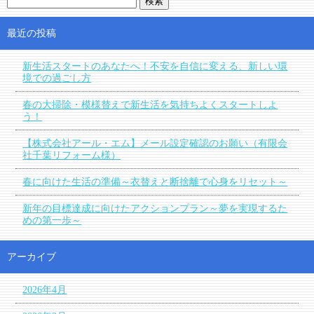
最近の投稿
新生活スタートのあなたへ！不安を自信に変える、新しい環
境での過ごし方
春の大掃除・模様替えで新生活を気持ちよくスタートしよ
う！
【株式会社アール・エム】メール設定確認のお願い（有限会
社千葉リフォーム様）
春に向けた生活の準備～衣替えと断捨離で心身をリセット～
新年の目標達成に向けたアクションプラン～夢を実現するた
めの第一歩～
アーカイブ
2026年4月