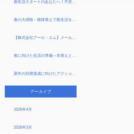
新生活スタートのあなたへ！不安を自信に変える、新しい環境での過ごし方
春の大掃除・模様替えで新生活を気持ちよくスタートしよう！
【株式会社アール・エム】メール設定確認のお願い（有限会社千葉リフォーム様）
春に向けた生活の準備～衣替えと断捨離で心身をリセット～
新年の目標達成に向けたアクションプラン～夢を実現するための第一歩～
アーカイブ
2026年4月
2026年3月