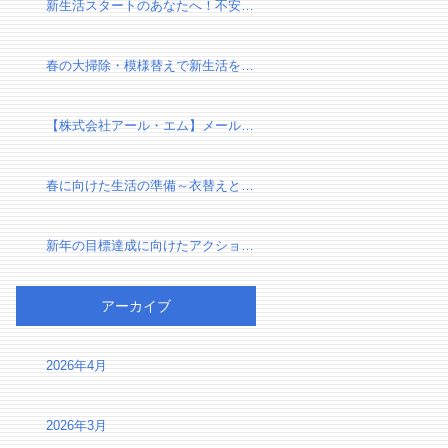
新生活スタートのあなたへ！不安を自信に変える、新しい環境での過ごし方
春の大掃除・模様替えで新生活を気持ちよくスタートしよう！
【株式会社アール・エム】メール設定確認のお願い（有限会社千葉リフォーム様）
春に向けた生活の準備～衣替えと断捨離で心身をリセット～
新年の目標達成に向けたアクションプラン～夢を実現するための第一歩～
アーカイブ
2026年4月
2026年3月